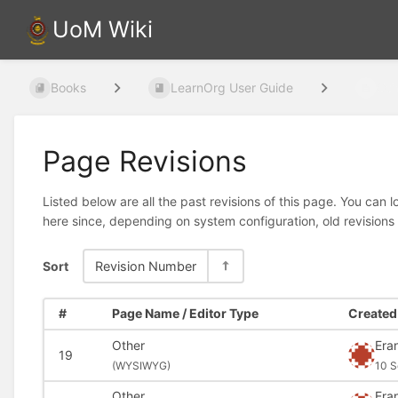
UoM Wiki
Books
LearnOrg User Guide
Oth
Page Revisions
Listed below are all the past revisions of this page. You can 
here since, depending on system configuration, old revisions
Sort
Revision Number
#
Page Name / Editor Type
Created 
Other
Era
19
(
WYSIWYG)
10 S
Other
Era