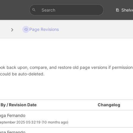
Shelv
er
Page Revisions
look back upon, compare, and restore old page versions if permissions 
 could be auto-deleted.
By / Revision Date
Changelog
nga Fernando
eptember 2025 05:32:19
(10 months ago)
nga Fernando